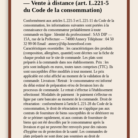
— Vente à distance (art. L.221-5
du Code de la consommation)
Conformément aux articles L.221-5 et L.221-11 du Code de la
consommation, les informations suivantes sont portées à la
connaissance du consommateur préalablement à toute
commande en ligne : Identité du professionnel : SAS DIP —
15A, rue de la Préfecture — 74000 Annecy Téléphone : 04 50
32 99 06 Email : annecy@dip-honestfood.com
Caractéristiques essentielles : les caractéristiques des produits
(composition, allergènes, quantité) sont décrites sur la fiche de
chaque produit sur le site de commande. Les plats sont
préparés à la commande dans nos établissements. Prix : les
prix sont indiqués en euros, toutes taxes comprises (TTC). Ils
sont susceptibles d'être modifiés à tout moment. Le prix
applicable est celui affiché au moment de la validation de la
commande. Livraison / Retrait : le consommateur est informé
du délai estimé de préparation et/ou de livraison lors du
processus de commande. Le retrait s'effectue à l'établissement
sélectionné. Modalités de paiement : le paiement s'effectue en
ligne par carte bancaire au moment de la commande. Droit de
rétractation : conformément à l'article L.221-28 du Code de la
consommation, le droit de rétractation ne s'applique pas aux
contrats de fourniture de biens susceptibles de se détériorer ou
de se périmer rapidement, ni aux contrats de fourniture de
biens qui ont été descellés par le consommateur après la
livraison et qui ne peuvent être renvoyés pour des raisons
d'hygiène ou de protection de la santé. Les commandes de
plats préparés ne sont donc pas soumises au droit de