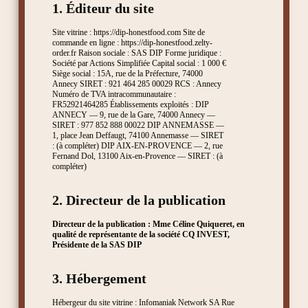
1. Éditeur du site
Site vitrine : https://dip-honestfood.com Site de
commande en ligne : https://dip-honestfood.zelty-
order.fr Raison sociale : SAS DIP Forme juridique :
Société par Actions Simplifiée Capital social : 1 000 €
Siège social : 15A, rue de la Préfecture, 74000
Annecy SIRET : 921 464 285 00029 RCS : Annecy
Numéro de TVA intracommunautaire :
FR52921464285 Établissements exploités : DIP
ANNECY — 9, rue de la Gare, 74000 Annecy —
SIRET : 977 852 888 00022 DIP ANNEMASSE —
1, place Jean Deffaugt, 74100 Annemasse — SIRET
: (à compléter) DIP AIX-EN-PROVENCE — 2, rue
Fernand Dol, 13100 Aix-en-Provence — SIRET : (à
compléter)
2. Directeur de la publication
Directeur de la publication :
Mme Céline Quiqueret, en
qualité de représentante de la société CQ INVEST,
Présidente de la SAS DIP
3. Hébergement
Hébergeur du site vitrine : Infomaniak Network SA Rue