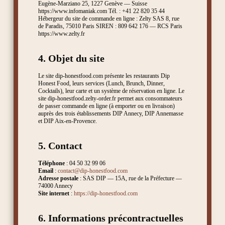
Eugène-Marziano 25, 1227 Genève — Suisse
https://www.infomaniak.com Tél. : +41 22 820 35 44
Hébergeur du site de commande en ligne : Zelty SAS 8, rue
de Paradis, 75010 Paris SIREN : 809 642 176 — RCS Paris
https://www.zelty.fr
4. Objet du site
Le site dip-honestfood.com présente les restaurants Dip
Honest Food, leurs services (Lunch, Brunch, Dinner,
Cocktails), leur carte et un système de réservation en ligne. Le
site dip-honestfood.zelty-order.fr permet aux consommateurs
de passer commande en ligne (à emporter ou en livraison)
auprès des trois établissements DIP Annecy, DIP Annemasse
et DIP Aix-en-Provence.
5. Contact
Téléphone
: 04 50 32 99 06
Email
:
contact@dip-honestfood.com
Adresse postale
: SAS DIP — 15A, rue de la Préfecture —
74000 Annecy
Site internet
:
https://dip-honestfood.com
6. Informations précontractuelles