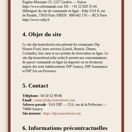
Eugène-Marziano 25, 1227 Genève — Suisse
https://www.infomaniak.com Tél. : +41 22 820 35 44
Hébergeur du site de commande en ligne : Zelty SAS 8, rue
de Paradis, 75010 Paris SIREN : 809 642 176 — RCS Paris
https://www.zelty.fr
4. Objet du site
Le site dip-honestfood.com présente les restaurants Dip
Honest Food, leurs services (Lunch, Brunch, Dinner,
Cocktails), leur carte et un système de réservation en ligne. Le
site dip-honestfood.zelty-order.fr permet aux consommateurs
de passer commande en ligne (à emporter ou en livraison)
auprès des trois établissements DIP Annecy, DIP Annemasse
et DIP Aix-en-Provence.
5. Contact
Téléphone
: 04 50 32 99 06
Email
:
contact@dip-honestfood.com
Adresse postale
: SAS DIP — 15A, rue de la Préfecture —
74000 Annecy
Site internet
:
https://dip-honestfood.com
6. Informations précontractuelles