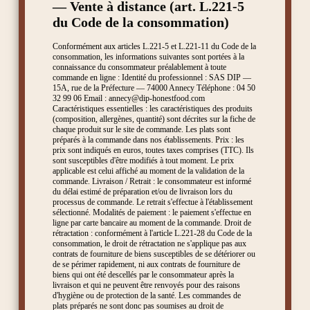
— Vente à distance (art. L.221-5
du Code de la consommation)
Conformément aux articles L.221-5 et L.221-11 du Code de la
consommation, les informations suivantes sont portées à la
connaissance du consommateur préalablement à toute
commande en ligne : Identité du professionnel : SAS DIP —
15A, rue de la Préfecture — 74000 Annecy Téléphone : 04 50
32 99 06 Email : annecy@dip-honestfood.com
Caractéristiques essentielles : les caractéristiques des produits
(composition, allergènes, quantité) sont décrites sur la fiche de
chaque produit sur le site de commande. Les plats sont
préparés à la commande dans nos établissements. Prix : les
prix sont indiqués en euros, toutes taxes comprises (TTC). Ils
sont susceptibles d'être modifiés à tout moment. Le prix
applicable est celui affiché au moment de la validation de la
commande. Livraison / Retrait : le consommateur est informé
du délai estimé de préparation et/ou de livraison lors du
processus de commande. Le retrait s'effectue à l'établissement
sélectionné. Modalités de paiement : le paiement s'effectue en
ligne par carte bancaire au moment de la commande. Droit de
rétractation : conformément à l'article L.221-28 du Code de la
consommation, le droit de rétractation ne s'applique pas aux
contrats de fourniture de biens susceptibles de se détériorer ou
de se périmer rapidement, ni aux contrats de fourniture de
biens qui ont été descellés par le consommateur après la
livraison et qui ne peuvent être renvoyés pour des raisons
d'hygiène ou de protection de la santé. Les commandes de
plats préparés ne sont donc pas soumises au droit de