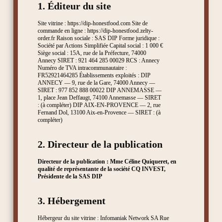
1. Éditeur du site
Site vitrine : https://dip-honestfood.com Site de
commande en ligne : https://dip-honestfood.zelty-
order.fr Raison sociale : SAS DIP Forme juridique :
Société par Actions Simplifiée Capital social : 1 000 €
Siège social : 15A, rue de la Préfecture, 74000
Annecy SIRET : 921 464 285 00029 RCS : Annecy
Numéro de TVA intracommunautaire :
FR52921464285 Établissements exploités : DIP
ANNECY — 9, rue de la Gare, 74000 Annecy —
SIRET : 977 852 888 00022 DIP ANNEMASSE —
1, place Jean Deffaugt, 74100 Annemasse — SIRET
: (à compléter) DIP AIX-EN-PROVENCE — 2, rue
Fernand Dol, 13100 Aix-en-Provence — SIRET : (à
compléter)
2. Directeur de la publication
Directeur de la publication :
Mme Céline Quiqueret, en
qualité de représentante de la société CQ INVEST,
Présidente de la SAS DIP
3. Hébergement
Hébergeur du site vitrine : Infomaniak Network SA Rue