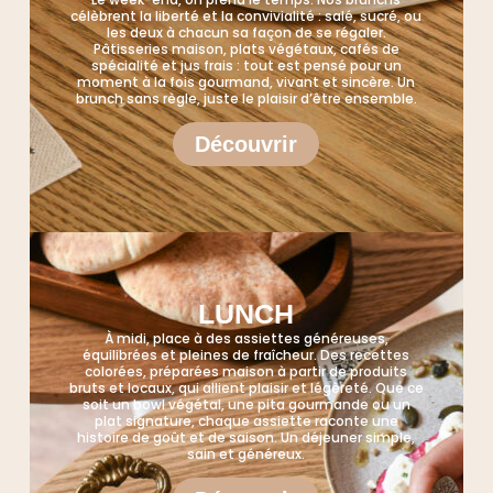
célèbrent la liberté et la convivialité : salé, sucré, ou
les deux à chacun sa façon de se régaler.
Pâtisseries maison, plats végétaux, cafés de
spécialité et jus frais : tout est pensé pour un
moment à la fois gourmand, vivant et sincère. Un
brunch sans règle, juste le plaisir d’être ensemble.
Découvrir
LUNCH
À midi, place à des assiettes généreuses,
équilibrées et pleines de fraîcheur. Des recettes
colorées, préparées maison à partir de produits
bruts et locaux, qui allient plaisir et légèreté. Que ce
soit un bowl végétal, une pita gourmande ou un
plat signature, chaque assiette raconte une
histoire de goût et de saison. Un déjeuner simple,
sain et généreux.