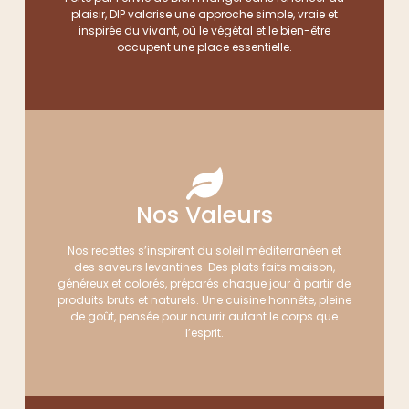
plaisir, DIP valorise une approche simple, vraie et
inspirée du vivant, où le végétal et le bien-être
occupent une place essentielle.
Nos Valeurs
Nos recettes s’inspirent du soleil méditerranéen et
des saveurs levantines. Des plats faits maison,
généreux et colorés, préparés chaque jour à partir de
produits bruts et naturels. Une cuisine honnête, pleine
de goût, pensée pour nourrir autant le corps que
l’esprit.