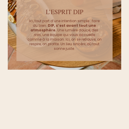
L’ESPRIT DIP
Ici, tout part d’une intention simple : faire
du bien.
DIP, c’est avant tout une
atmosphère.
Une lumière douce, des
rires, une équipe qui vous accueille
comme à la maison. Ici, on se retrouve, on
respire, on profite. Un lieu sincère, où tout
sonne juste.